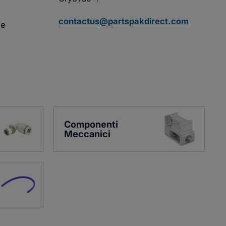
contactus@partspakdirect.com
 e
Componenti 
Meccanici