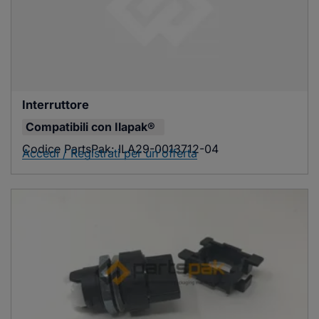
Interruttore
Compatibili con
Ilapak®
Codice PartsPak:
ILA29-0013712-04
Accedi / Registrati per un'offerta