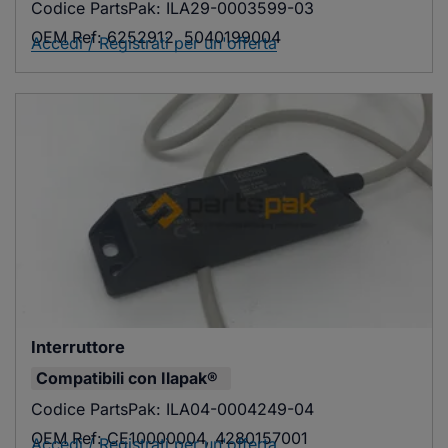
Codice PartsPak:
ILA29-0003599-03
OEM Ref:
6252912, 5040199004
Accedi / Registrati per un'offerta
Interruttore
Compatibili con
Ilapak®
Codice PartsPak:
ILA04-0004249-04
OEM Ref:
CE10000004, 4280157001
Accedi / Registrati per un'offerta