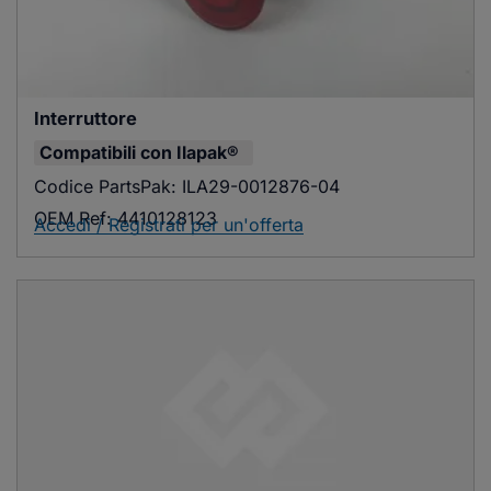
Interruttore
Compatibili con
Ilapak®
Codice PartsPak:
ILA29-0012876-04
OEM Ref:
4410128123
Accedi / Registrati per un'offerta