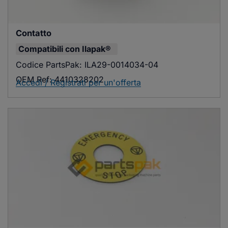
Contatto
Compatibili con
Ilapak®
Codice PartsPak:
ILA29-0014034-04
OEM Ref:
4410328202
Accedi / Registrati per un'offerta