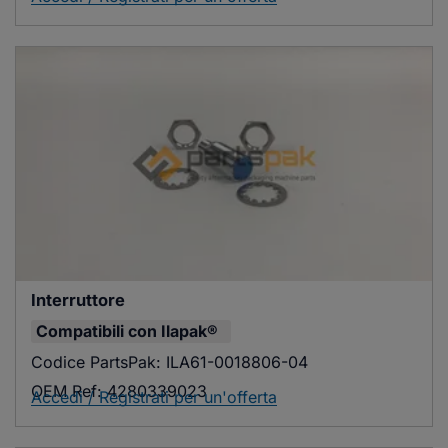
Interruttore
Compatibili con
Ilapak®
Codice PartsPak:
ILA61-0018806-04
OEM Ref:
4280339023
Accedi / Registrati per un'offerta