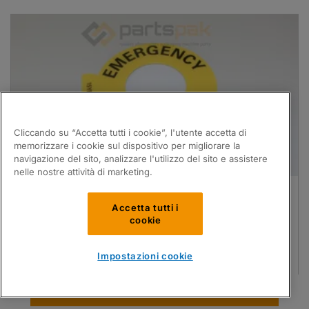
Cliccando su “Accetta tutti i cookie”, l'utente accetta di
memorizzare i cookie sul dispositivo per migliorare la
navigazione del sito, analizzare l'utilizzo del sito e assistere
nelle nostre attività di marketing.
Disco
Accetta tutti i
Compatibili con
Ilapak®
cookie
Codice PartsPak:
ILA29-0005796-04
OEM Ref:
4415026303
Accedi / Registrati per un'offerta
Impostazioni cookie
Trova le parti