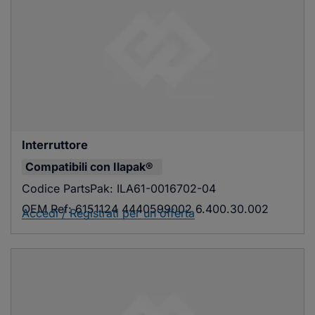
Interruttore
Compatibili con
Ilapak®
Codice PartsPak:
ILA61-0016702-04
OEM Ref:
6151124 4440599002 6.400.30.002
Accedi / Registrati per un'offerta