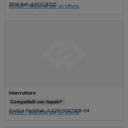
OEM Ref:
4410128201
Accedi / Registrati per un'offerta
Interruttore
Compatibili con
Ilapak®
Codice PartsPak:
ILA29-0007308-04
Accedi / Registrati per un'offerta