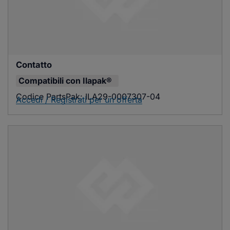
Contatto
Compatibili con
Ilapak®
Codice PartsPak:
ILA29-0007307-04
Accedi / Registrati per un'offerta