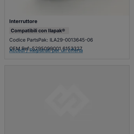
Interruttore
Compatibili con
Ilapak®
Codice PartsPak:
ILA29-0013645-06
OEM Ref:
5295099001 6153327
Accedi / Registrati per un'offerta