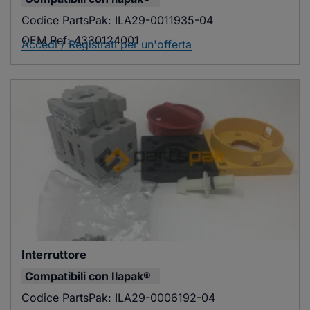
Codice PartsPak:
ILA29-0011935-04
OEM Ref:
4330124001
Accedi / Registrati per un'offerta
Interruttore
Compatibili con
Ilapak®
Codice PartsPak:
ILA29-0006192-04