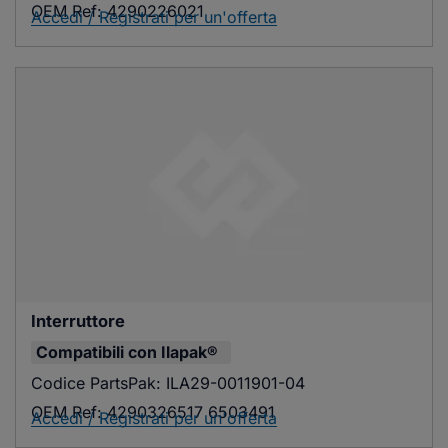
OEM Ref:
4290226021
Accedi / Registrati per un'offerta
Interruttore
Compatibili con
Ilapak®
Codice PartsPak:
ILA29-0011901-04
OEM Ref:
4290326517 6503491
Accedi / Registrati per un'offerta