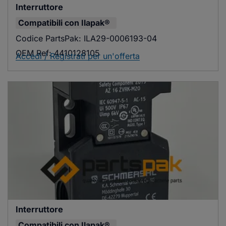
Interruttore
Compatibili con
Ilapak®
Codice PartsPak:
ILA29-0006193-04
OEM Ref:
4410128105
Accedi / Registrati per un'offerta
Interruttore
Compatibili con
Ilapak®