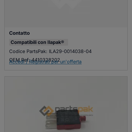
Contatto
Compatibili con
Ilapak®
Codice PartsPak:
ILA29-0014038-04
OEM Ref:
4410328202
Accedi / Registrati per un'offerta