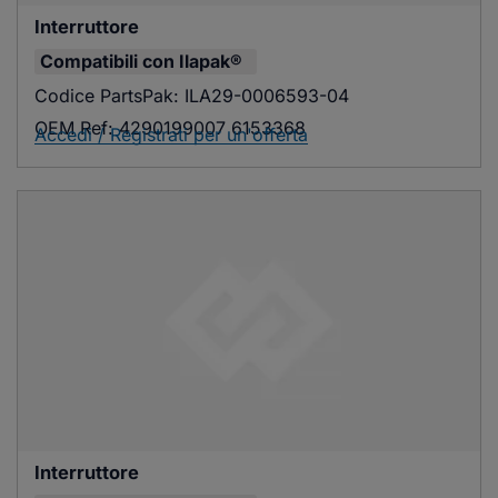
Interruttore
Compatibili con
Ilapak®
Codice PartsPak:
ILA29-0006593-04
OEM Ref:
4290199007 6153368
Accedi / Registrati per un'offerta
Interruttore