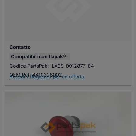
Contatto
Compatibili con
Ilapak®
Codice PartsPak:
ILA29-0012877-04
OEM Ref:
4410328002
Accedi / Registrati per un'offerta