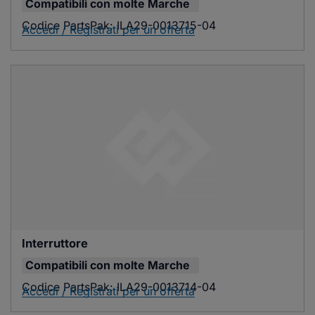
Compatibili con
molte Marche
Codice PartsPak:
ILA29-0013715-04
Accedi / Registrati per un'offerta
Interruttore
Compatibili con
molte Marche
Codice PartsPak:
ILA29-0013714-04
Accedi / Registrati per un'offerta