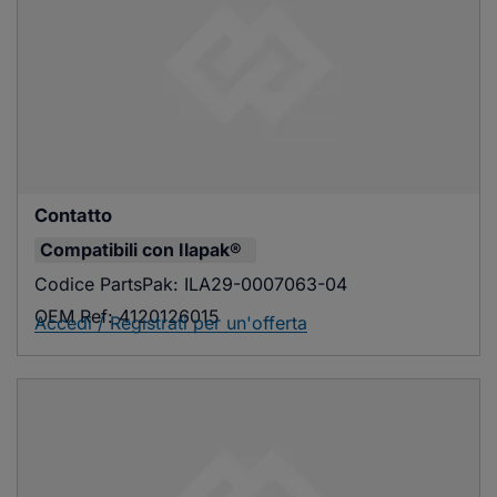
Contatto
Compatibili con
Ilapak®
Codice PartsPak:
ILA29-0007063-04
OEM Ref:
4120126015
Accedi / Registrati per un'offerta