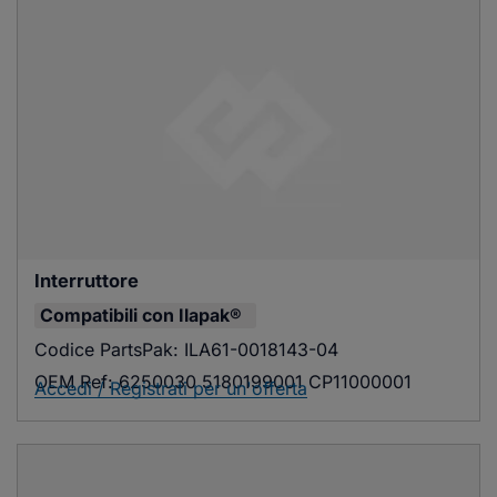
Interruttore
Compatibili con
Ilapak®
Codice PartsPak:
ILA61-0018143-04
OEM Ref:
6250030 5180199001 CP11000001
Accedi / Registrati per un'offerta