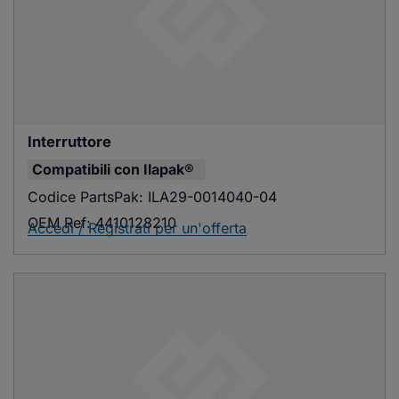
Interruttore
Compatibili con
Ilapak®
Codice PartsPak:
ILA29-0014040-04
OEM Ref:
4410128210
Accedi / Registrati per un'offerta