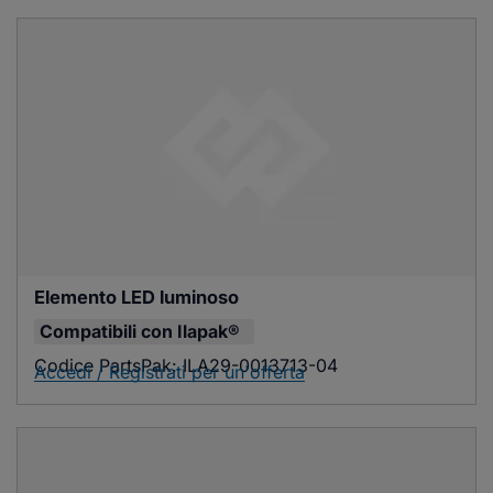
Elemento LED luminoso
Compatibili con
Ilapak®
Codice PartsPak:
ILA29-0013713-04
Accedi / Registrati per un'offerta