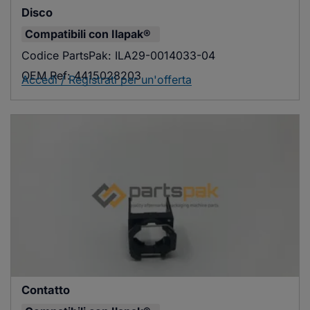
Disco
Compatibili con
Ilapak®
Codice PartsPak:
ILA29-0014033-04
OEM Ref:
4415028203
Accedi / Registrati per un'offerta
Contatto