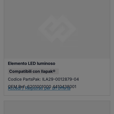
Elemento LED luminoso
Compatibili con
Ilapak®
Codice PartsPak:
ILA29-0012879-04
OEM Ref:
6201001000 4410438001
Accedi / Registrati per un'offerta