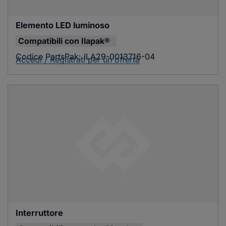
Elemento LED luminoso
Compatibili con
Ilapak®
Codice PartsPak:
ILA29-0013716-04
Accedi / Registrati per un'offerta
Interruttore