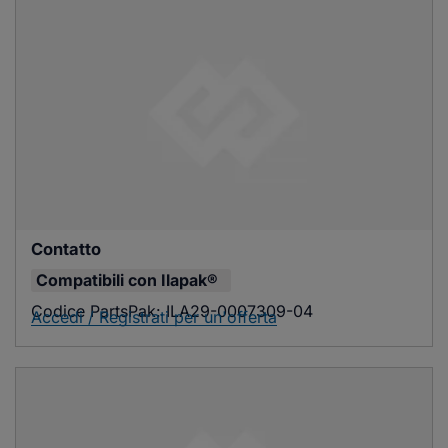
Contatto
Compatibili con
Ilapak®
Codice PartsPak:
ILA29-0007309-04
Accedi / Registrati per un'offerta