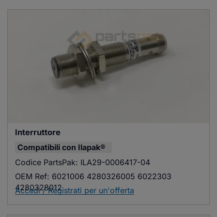
Interruttore
Compatibili con
Ilapak®
Codice PartsPak:
ILA29-0006417-04
OEM Ref:
6021006 4280326005 6022303
4280328012
Accedi / Registrati per un'offerta