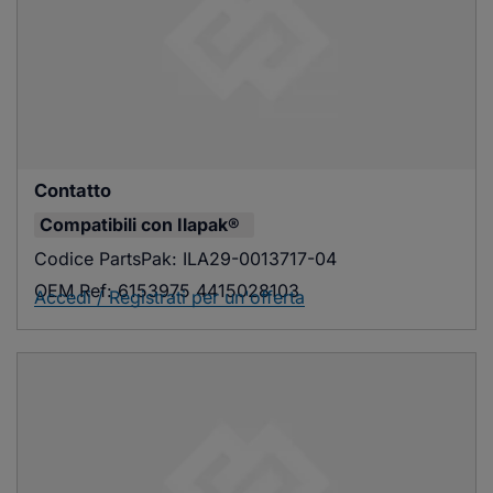
Contatto
Compatibili con
Ilapak®
Codice PartsPak:
ILA29-0013717-04
OEM Ref:
6153975 4415028103
Accedi / Registrati per un'offerta