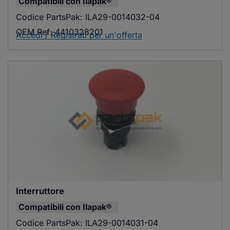
Compatibili con
Ilapak®
Codice PartsPak:
ILA29-0014032-04
OEM Ref:
4410328201
Accedi / Registrati per un'offerta
Interruttore
Compatibili con
Ilapak®
Codice PartsPak:
ILA29-0014031-04