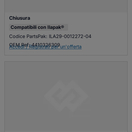
Chiusura
Compatibili con
Ilapak®
Codice PartsPak:
ILA29-0012272-04
OEM Ref:
4410326309
Accedi / Registrati per un'offerta