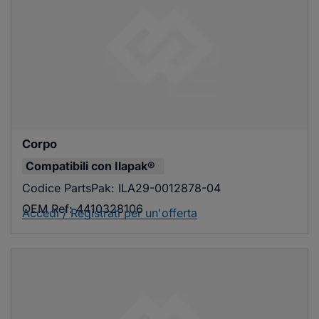
Corpo
Compatibili con
Ilapak®
Codice PartsPak:
ILA29-0012878-04
OEM Ref:
4410328106
Accedi / Registrati per un'offerta