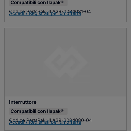
Compatibili con
Ilapak®
Codice PartsPak:
ILA29-0004081-04
Accedi / Registrati per un'offerta
Interruttore
Compatibili con
Ilapak®
Codice PartsPak:
ILA29-0004080-04
Accedi / Registrati per un'offerta