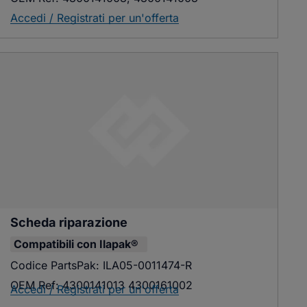
Accedi / Registrati per un'offerta
Scheda riparazione
Compatibili con
Ilapak®
Codice PartsPak:
ILA05-0011474-R
OEM Ref:
4300141013 4300161002
Accedi / Registrati per un'offerta