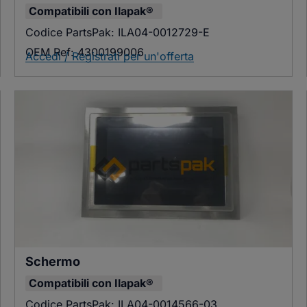
Compatibili con
Ilapak®
Codice PartsPak:
ILA04-0012729-E
OEM Ref:
4300199006
Accedi / Registrati per un'offerta
Schermo
Compatibili con
Ilapak®
Codice PartsPak:
ILA04-0014566-03