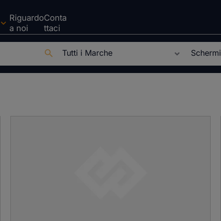
Riguardo
Conta
a noi
ttaci