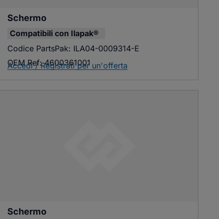
Schermo
Compatibili con
Ilapak®
Codice PartsPak:
ILA04-0009314-E
OEM Ref:
4600361001
Accedi / Registrati per un'offerta
Schermo