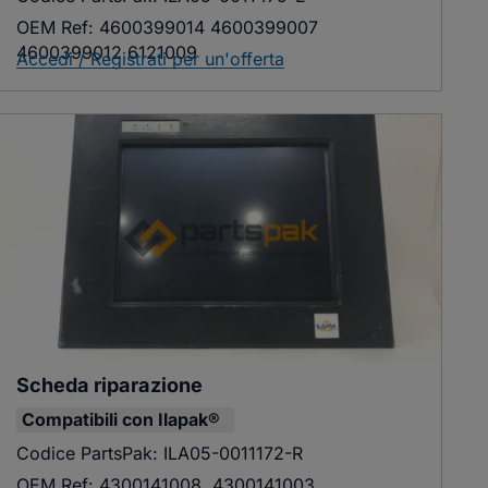
OEM Ref:
4600399014 4600399007
4600399012 6121009
Accedi / Registrati per un'offerta
Scheda riparazione
Compatibili con
Ilapak®
Codice PartsPak:
ILA05-0011172-R
OEM Ref:
4300141008, 4300141003