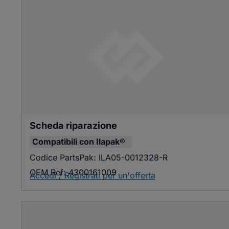
Scheda riparazione
Compatibili con
Ilapak®
Codice PartsPak:
ILA05-0012328-R
OEM Ref:
4300161009
Accedi / Registrati per un'offerta