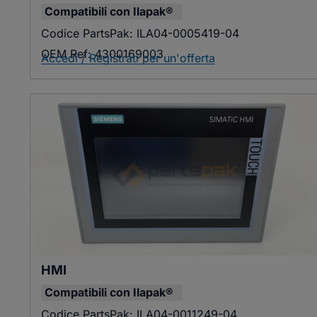
Compatibili con
Ilapak®
Codice PartsPak:
ILA04-0005419-04
OEM Ref:
4300169003
Accedi / Registrati per un'offerta
HMI
Compatibili con
Ilapak®
Codice PartsPak:
ILA04-0011249-04