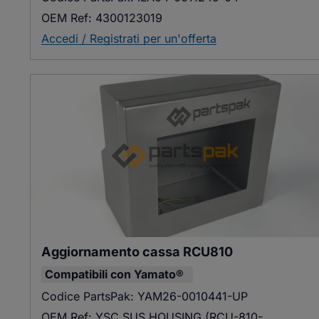
OEM Ref:
4300123019
Accedi / Registrati per un'offerta
Aggiornamento cassa RCU810
Compatibili con
Yamato®
Codice PartsPak:
YAM26-0010441-UP
OEM Ref:
YSC SUS HOUSING (RCU-810-