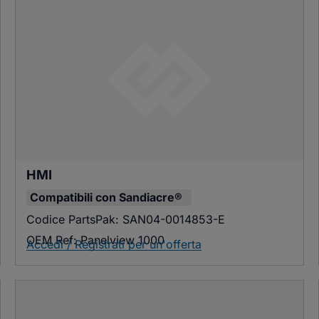
HMI
Compatibili con
Sandiacre®
Codice PartsPak:
SAN04-0014853-E
OEM Ref:
Panelview 1000
Accedi / Registrati per un'offerta