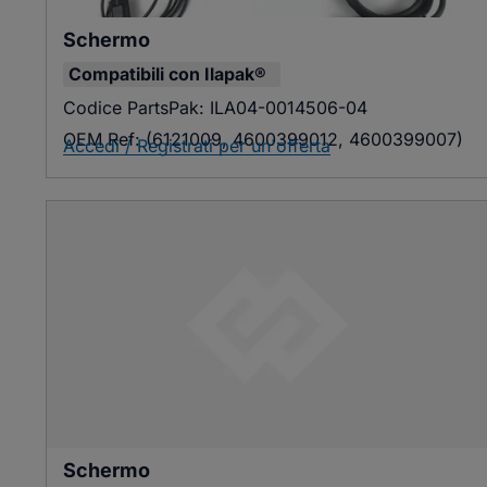
Schermo
Compatibili con
Ilapak®
Codice PartsPak:
ILA04-0014506-04
OEM Ref:
(6121009, 4600399012, 4600399007)
Accedi / Registrati per un'offerta
Schermo