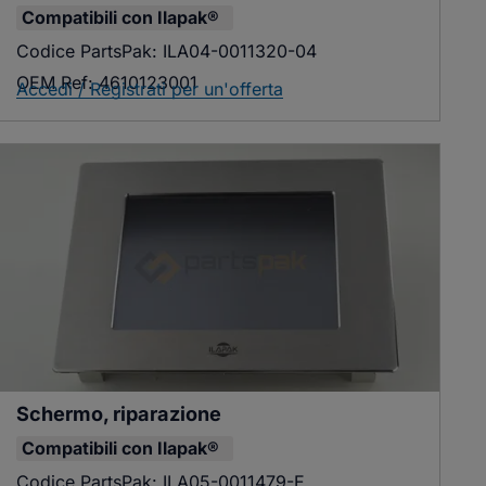
Compatibili con
Ilapak®
Codice PartsPak:
ILA04-0011320-04
OEM Ref:
4610123001
Accedi / Registrati per un'offerta
Schermo, riparazione
Compatibili con
Ilapak®
Codice PartsPak:
ILA05-0011479-E