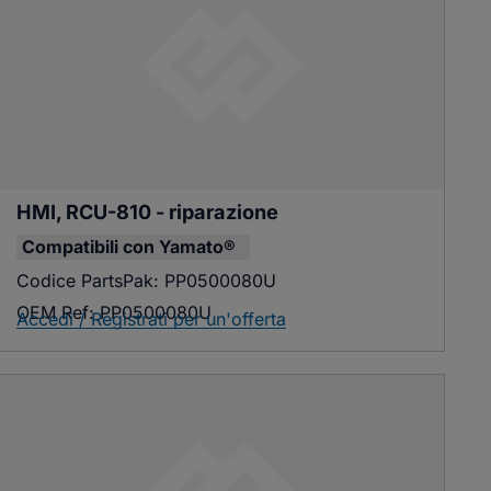
HMI, RCU-810 - riparazione
Compatibili con
Yamato®
Codice PartsPak:
PP0500080U
OEM Ref:
PP0500080U
Accedi / Registrati per un'offerta