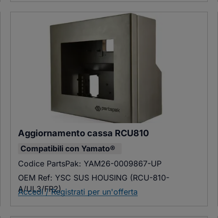
Aggiornamento cassa RCU810
Compatibili con
Yamato®
Codice PartsPak:
YAM26-0009867-UP
OEM Ref:
YSC SUS HOUSING (RCU-810-
A/UL3/FR2)
Accedi / Registrati per un'offerta