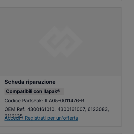
Scheda riparazione
Compatibili con
Ilapak®
Codice PartsPak:
ILA05-0011476-R
OEM Ref:
4300161010, 4300161007, 6123083,
6112135
Accedi / Registrati per un'offerta