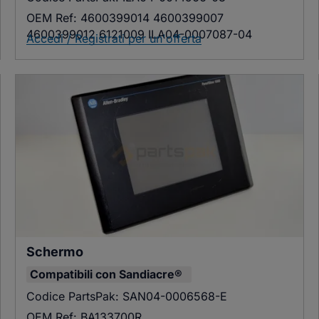
OEM Ref:
4600399014 4600399007
4600399012 6121009 ILA04-0007087-04
Accedi / Registrati per un'offerta
Schermo
Compatibili con
Sandiacre®
Codice PartsPak:
SAN04-0006568-E
OEM Ref:
BA133700R