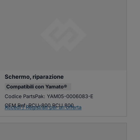
Schermo, riparazione
Compatibili con
Yamato®
Codice PartsPak:
YAM05-0006083-E
OEM Ref:
RCU-800 RCU 800
Accedi / Registrati per un'offerta