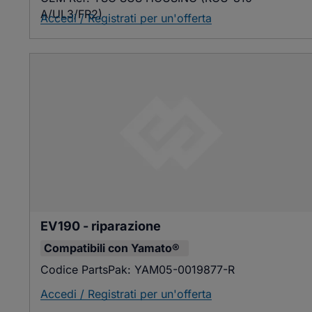
A/UL3/FR2)
Accedi / Registrati per un'offerta
EV190 - riparazione
Compatibili con
Yamato®
Codice PartsPak:
YAM05-0019877-R
Accedi / Registrati per un'offerta