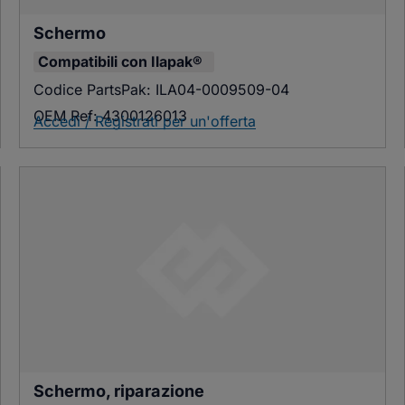
Schermo
Compatibili con
Ilapak®
Codice PartsPak:
ILA04-0009509-04
OEM Ref:
4300126013
Accedi / Registrati per un'offerta
Schermo, riparazione