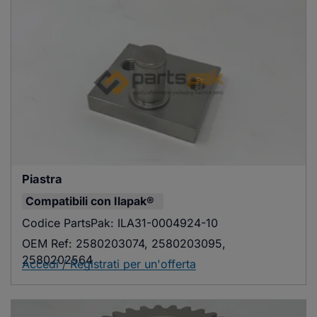
Piastra
Compatibili con
Ilapak®
Codice PartsPak:
ILA31-0004924-10
OEM Ref:
2580203074, 2580203095,
2580202564
Accedi / Registrati per un'offerta