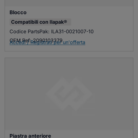
Blocco
Compatibili con
Ilapak®
Codice PartsPak:
ILA31-0021007-10
OEM Ref:
2090103379
Accedi / Registrati per un'offerta
Piastra anteriore