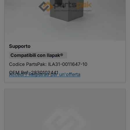
Supporto
Compatibili con
Ilapak®
Codice PartsPak:
ILA31-0011647-10
OEM Ref:
2830102441
Accedi / Registrati per un'offerta