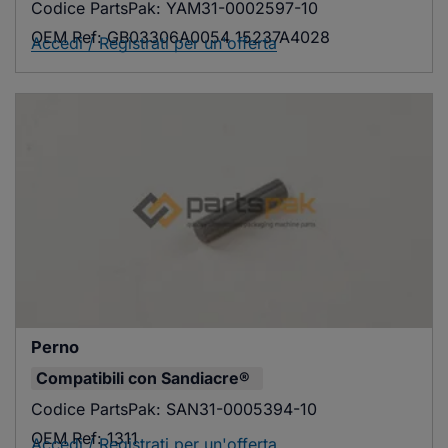
Codice PartsPak:
YAM31-0002597-10
OEM Ref:
GB03306A0054 15237A4028
Accedi / Registrati per un'offerta
Perno
Compatibili con
Sandiacre®
Codice PartsPak:
SAN31-0005394-10
OEM Ref:
1311
Accedi / Registrati per un'offerta