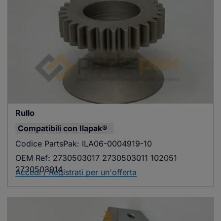
Rullo
Compatibili con
Ilapak®
Codice PartsPak:
ILA06-0004919-10
OEM Ref:
2730503017 2730503011 102051
2730503014
Accedi / Registrati per un'offerta