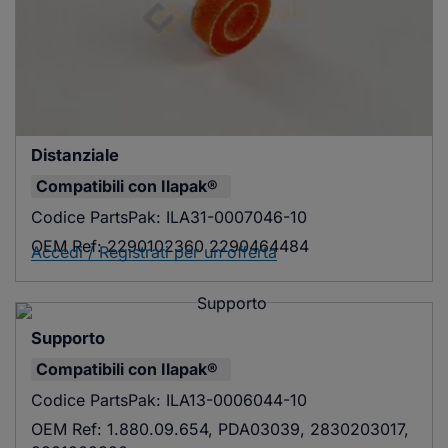
Distanziale
Compatibili con
Ilapak®
Codice PartsPak:
ILA31-0007046-10
OEM Ref:
2290102360 2290464484
Accedi / Registrati per un'offerta
Supporto
Compatibili con
Ilapak®
Codice PartsPak:
ILA13-0006044-10
OEM Ref:
1.880.09.654, PDA03039, 2830203017,