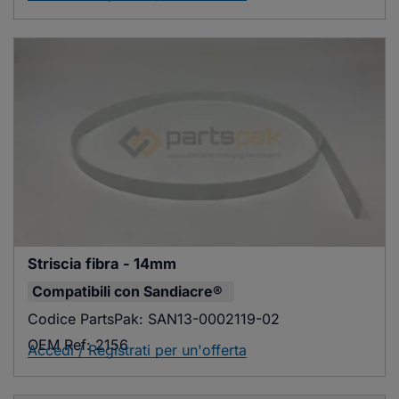
Striscia fibra - 14mm
Compatibili con
Sandiacre®
Codice PartsPak:
SAN13-0002119-02
OEM Ref:
2156
Accedi / Registrati per un'offerta