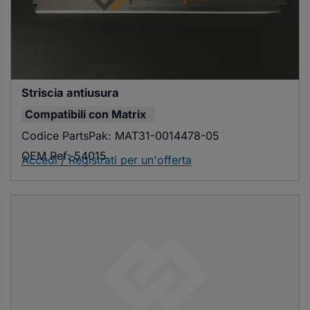
Striscia antiusura
Compatibili con
Matrix
Codice PartsPak:
MAT31-0014478-05
OEM Ref:
54015
Accedi / Registrati per un'offerta