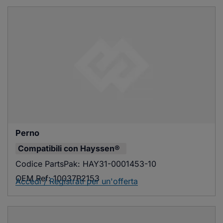
Perno
Compatibili con
Hayssen®
Codice PartsPak:
HAY31-0001453-10
OEM Ref:
10037P2153
Accedi / Registrati per un'offerta