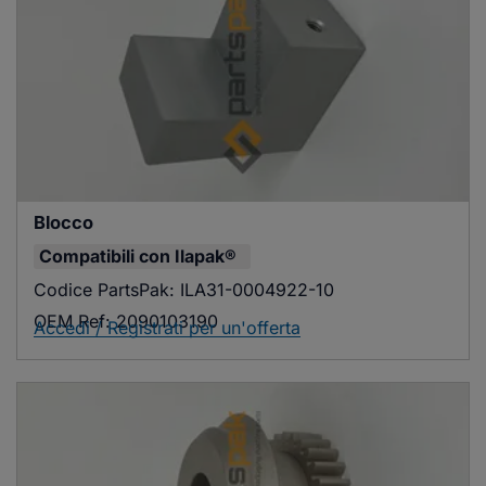
Blocco
Compatibili con
Ilapak®
Codice PartsPak:
ILA31-0004922-10
OEM Ref:
2090103190
Accedi / Registrati per un'offerta