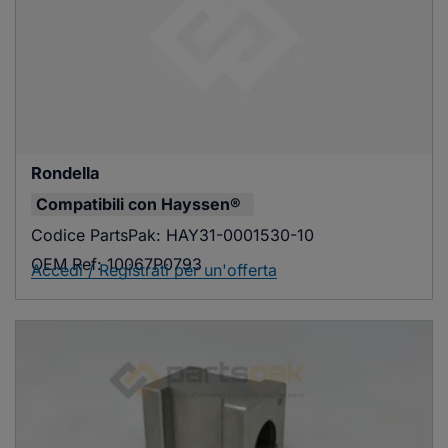
Rondella
Compatibili con
Hayssen®
Codice PartsPak:
HAY31-0001530-10
OEM Ref:
10067P0793
Accedi / Registrati per un'offerta