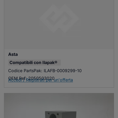
Asta
Compatibili con
Ilapak®
Codice PartsPak:
ILAFB-0009299-10
OEM Ref:
2050503020
Accedi / Registrati per un'offerta