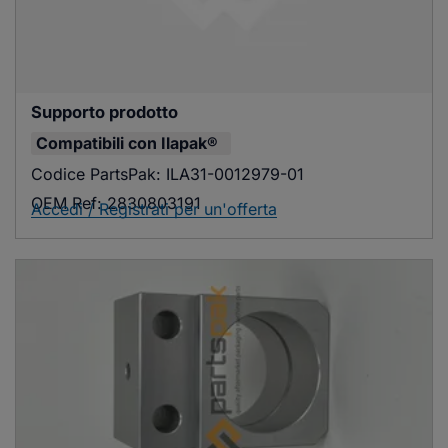
Supporto prodotto
Compatibili con
Ilapak®
Codice PartsPak:
ILA31-0012979-01
OEM Ref:
2830803191
Accedi / Registrati per un'offerta