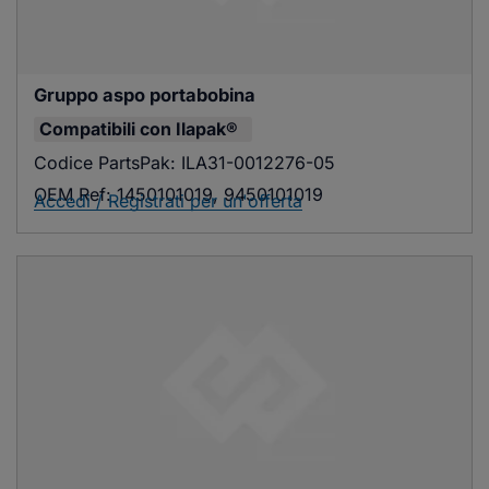
Gruppo aspo portabobina
Compatibili con
Ilapak®
Codice PartsPak:
ILA31-0012276-05
OEM Ref:
1450101019, 9450101019
Accedi / Registrati per un'offerta