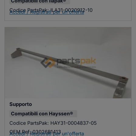
Compatibili con
Ilapak®
Codice PartsPak:
ILA31-0020912-10
Accedi / Registrati per un'offerta
Supporto
Compatibili con
Hayssen®
Codice PartsPak:
HAY31-0004837-05
OEM Ref:
03026B1413
Accedi / Registrati per un'offerta