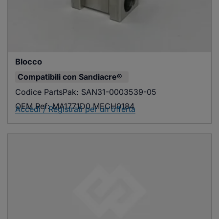
Blocco
Compatibili con
Sandiacre®
Codice PartsPak:
SAN31-0003539-05
OEM Ref:
MA1771D0 MECH0184
Accedi / Registrati per un'offerta