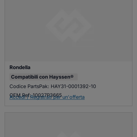
Rondella
Compatibili con
Hayssen®
Codice PartsPak:
HAY31-0001392-10
OEM Ref:
10027P3665
Accedi / Registrati per un'offerta