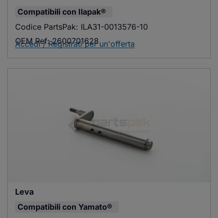
Compatibili con
Ilapak®
Codice PartsPak:
ILA31-0013576-10
OEM Ref:
2600701628
Accedi / Registrati per un'offerta
Leva
Compatibili con
Yamato®