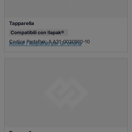
Tapparella
Compatibili con
Ilapak®
Codice PartsPak:
ILA31-0020910-10
Accedi / Registrati per un'offerta