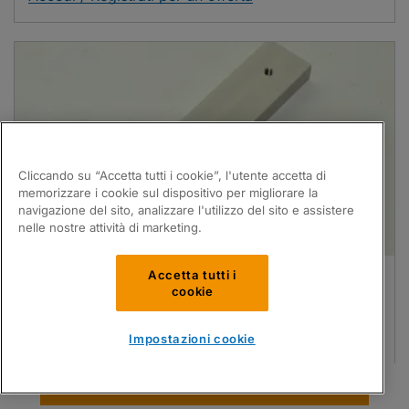
Cliccando su “Accetta tutti i cookie”, l'utente accetta di
memorizzare i cookie sul dispositivo per migliorare la
navigazione del sito, analizzare l'utilizzo del sito e assistere
nelle nostre attività di marketing.
Supporto
Accetta tutti i
cookie
Compatibili con
Ilapak®
Codice PartsPak:
ILA36-0004609-10
Impostazioni cookie
OEM Ref:
2600303008, PDA06097
Accedi / Registrati per un'offerta
Trova le parti