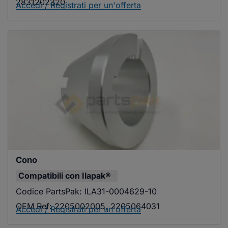
2831202320
Accedi / Registrati per un'offerta
Cono
Compatibili con
Ilapak®
Codice PartsPak:
ILA31-0004629-10
OEM Ref:
2205002005, 2205064031
Accedi / Registrati per un'offerta