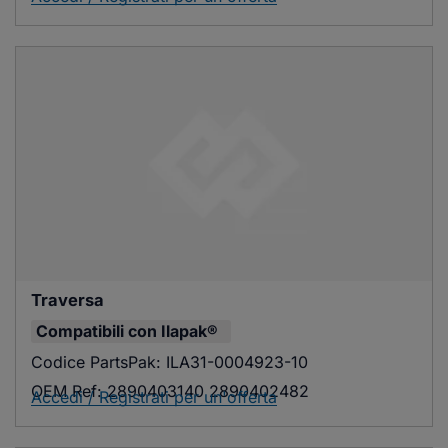
Traversa
Compatibili con
Ilapak®
Codice PartsPak:
ILA31-0004923-10
OEM Ref:
2890403140 2890402482
Accedi / Registrati per un'offerta