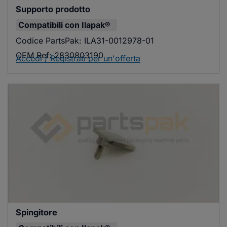
Supporto prodotto
Compatibili con
Ilapak®
Codice PartsPak:
ILA31-0012978-01
OEM Ref:
2830803190
Accedi / Registrati per un'offerta
Spingitore