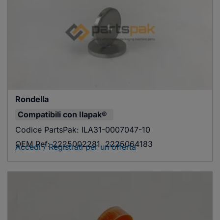
Rondella
Compatibili con
Ilapak®
Codice PartsPak:
ILA31-0007047-10
OEM Ref:
2225002281, 2225064183
Accedi / Registrati per un'offerta