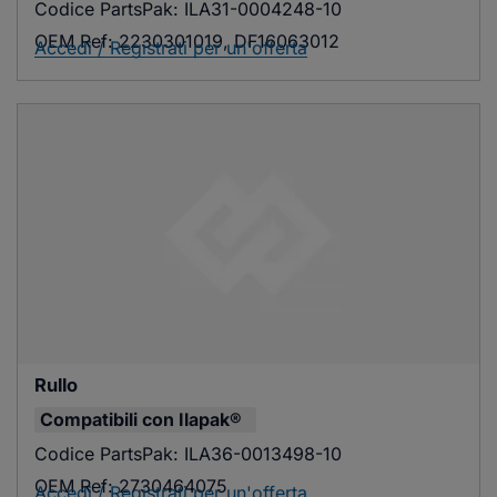
Codice PartsPak:
ILA31-0004248-10
OEM Ref:
2230301019, DF16063012
Accedi / Registrati per un'offerta
Rullo
Compatibili con
Ilapak®
Codice PartsPak:
ILA36-0013498-10
OEM Ref:
2730464075
Accedi / Registrati per un'offerta