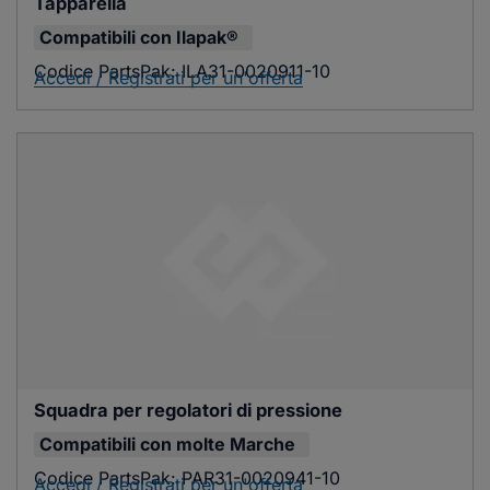
Tapparella
Compatibili con
Ilapak®
Codice PartsPak:
ILA31-0020911-10
Accedi / Registrati per un'offerta
Squadra per regolatori di pressione
Compatibili con
molte Marche
Codice PartsPak:
PAR31-0020941-10
Accedi / Registrati per un'offerta