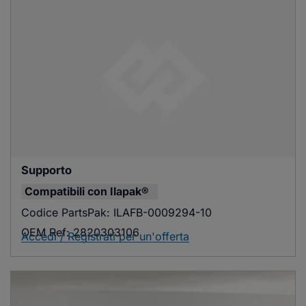
Supporto
Compatibili con
Ilapak®
Codice PartsPak:
ILAFB-0009294-10
OEM Ref:
2820303106
Accedi / Registrati per un'offerta