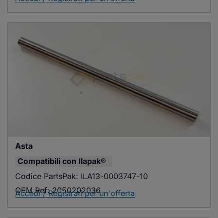
Asta
Compatibili con
Ilapak®
Codice PartsPak:
ILA13-0003747-10
OEM Ref:
2050202036
Accedi / Registrati per un'offerta