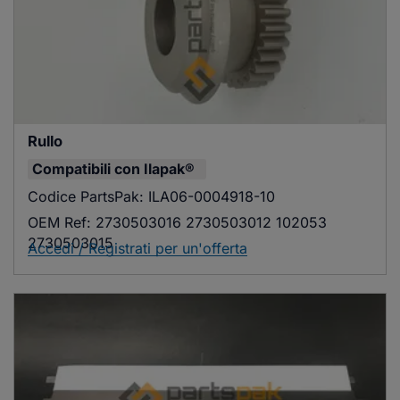
Rullo
Compatibili con
Ilapak®
Codice PartsPak:
ILA06-0004918-10
OEM Ref:
2730503016 2730503012 102053
2730503015
Accedi / Registrati per un'offerta