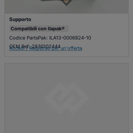
Supporto
Compatibili con
Ilapak®
Codice PartsPak:
ILA13-0006824-10
OEM Ref:
2830102444
Accedi / Registrati per un'offerta