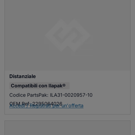
Distanziale
Compatibili con
Ilapak®
Codice PartsPak:
ILA31-0020957-10
OEM Ref:
2295064026
Accedi / Registrati per un'offerta