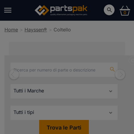
0
Home
Hayssen®
Coltello
Coltello
Trova le Parti
Compatibili con Hayssen®