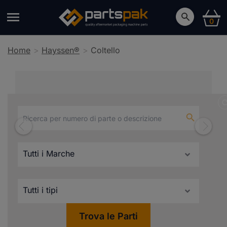
0
Home
Hayssen®
Coltello
Coltello
Trova le Parti
Compatibili con Hayssen®