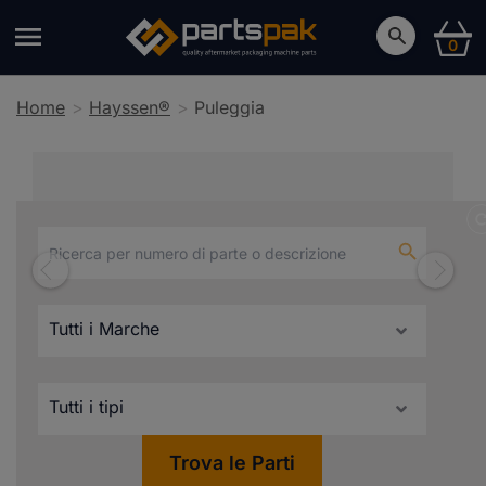
0
Home
Hayssen®
Puleggia
Puleggia
Trova le Parti
Compatibili con Hayssen®