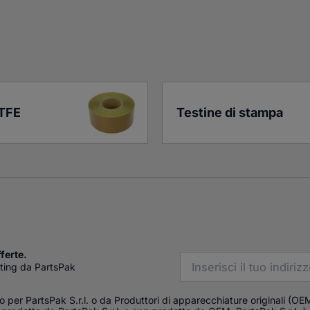
PTFE
Testine di stampa
fferte.
keting da PartsPak
da o per PartsPak S.r.l. o da Produttori di apparecchiature originali 