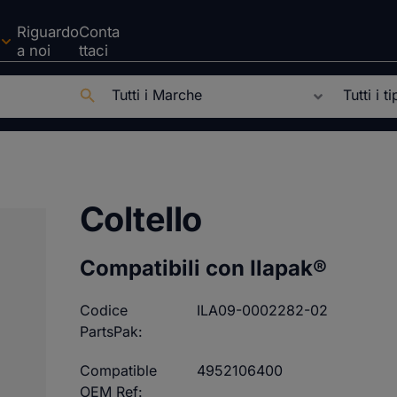
Riguardo
Conta
a noi
ttaci
Coltello
Compatibili con Ilapak®
Codice
ILA09-0002282-02
PartsPak:
Compatible
4952106400
OEM Ref: