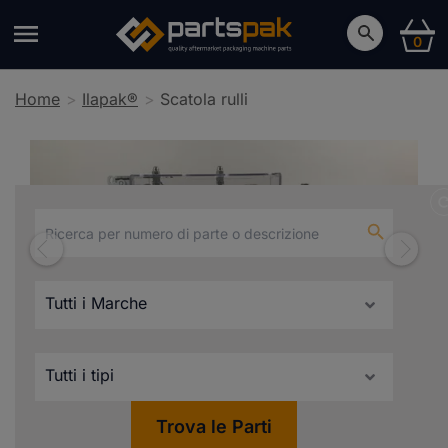
0
Home
Ilapak®
Scatola rulli
Scatola rulli
Trova le Parti
Compatibili con Ilapak®
Carrera